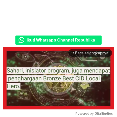
Ikuti Whatsapp Channel Republika
Baca selengkapnya
arrow_forward_ios
Powered by 
GliaStudios