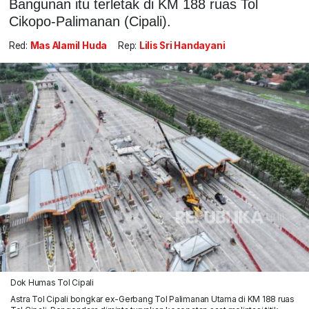
Bangunan itu terletak di KM 188 ruas Tol
Cikopo-Palimanan (Cipali).
Red:
Mas Alamil Huda
Rep:
Lilis Sri Handayani
Dok Humas Tol Cipali
Astra Tol Cipali bongkar ex-Gerbang Tol Palimanan Utama di KM 188 ruas