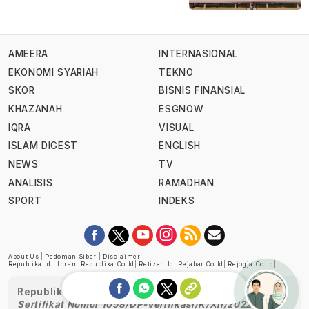
AMEERA
INTERNASIONAL
EKONOMI SYARIAH
TEKNO
SKOR
BISNIS FINANSIAL
KHAZANAH
ESGNOW
IQRA
VISUAL
ISLAM DIGEST
ENGLISH
NEWS
TV
ANALISIS
RAMADHAN
SPORT
INDEKS
About Us
|
Pedoman Siber
|
Disclaimer
Republika.id
|
Ihram.republika.co.id
|
Retizen.id
|
Rejabar.co.id
|
Rejogja.co.id
|
Republika telah diverifikasi oleh Dewan Pers
Sertifikat Nomor 1058/DP-Verifikasi/K/XII/2022