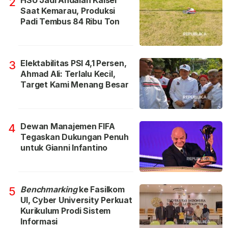
HSU Jadi Andalan Kalsel
2
Saat Kemarau, Produksi
Padi Tembus 84 Ribu Ton
Elektabilitas PSI 4,1 Persen,
3
Ahmad Ali: Terlalu Kecil,
Target Kami Menang Besar
Dewan Manajemen FIFA
4
Tegaskan Dukungan Penuh
untuk Gianni Infantino
Benchmarking
ke Fasilkom
5
UI, Cyber University Perkuat
Kurikulum Prodi Sistem
Informasi