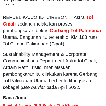
Tol Cipali. Pengendara diminta turunkan kecepatan saat melintasi titik
tersebut.
REPUBLIKA.CO.ID, CIREBON -- Astra
Tol
Cipali
sedang melakukan proses
pembongkaran bekas
Gerbang Tol Palimanan
Utama. Bangunan itu terletak di KM 188 ruas
Tol Cikopo-Palimanan (Cipali).
Sustainability Management & Corporate
Communications Department Astra tol Cipali,
Ardam Rafif Trisilo, menjelaskan,
pembongkaran itu dilakukan karena Gerbang
Tol Palimanan Utama berhenti difungsikan
sebagai
gate barrier
pada April 2022.
Baca Juga :
Sambut Nataru, PLN Bentuk Tim Khusus