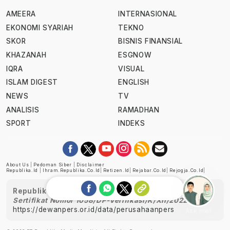
AMEERA
INTERNASIONAL
EKONOMI SYARIAH
TEKNO
SKOR
BISNIS FINANSIAL
KHAZANAH
ESGNOW
IQRA
VISUAL
ISLAM DIGEST
ENGLISH
NEWS
TV
ANALISIS
RAMADHAN
SPORT
INDEKS
About Us
|
Pedoman Siber
|
Disclaimer
Republika.id
|
Ihram.republika.co.id
|
Retizen.id
|
Rejabar.co.id
|
Rejogja.co.id
|
Republika telah diverifikasi oleh Dewan Pers
Sertifikat Nomor 1058/DP-Verifikasi/K/XII/2022
https://dewanpers.or.id/data/perusahaanpers
Ask me!