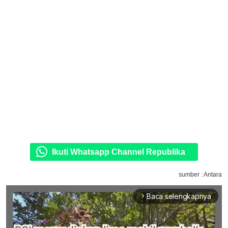
Ikuti Whatsapp Channel Republika
sumber : Antara
Baca selengkapnya
arrow_forward_ios