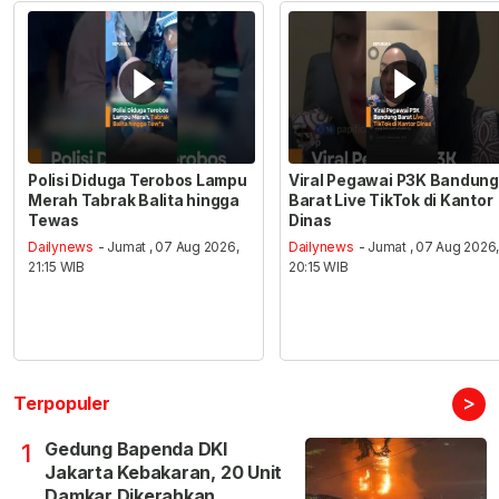
Polisi Diduga Terobos Lampu
Viral Pegawai P3K Bandung
Merah Tabrak Balita hingga
Barat Live TikTok di Kantor
Tewas
Dinas
Dailynews
- Jumat , 07 Aug 2026,
Dailynews
- Jumat , 07 Aug 2026
21:15 WIB
20:15 WIB
>
Terpopuler
Gedung Bapenda DKI
1
Jakarta Kebakaran, 20 Unit
Damkar Dikerahkan