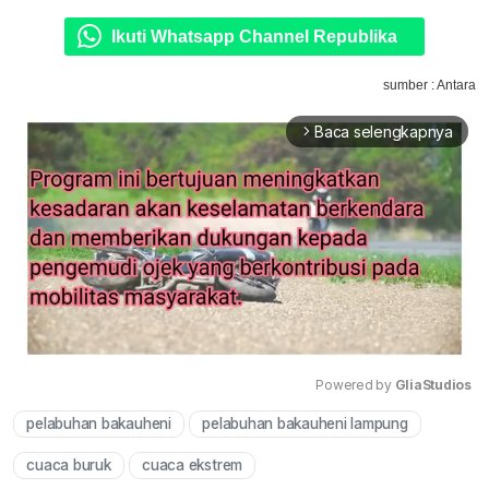
Ikuti Whatsapp Channel Republika
sumber : Antara
Baca selengkapnya
arrow_forward_ios
Powered by 
GliaStudios
pelabuhan bakauheni
pelabuhan bakauheni lampung
Mute
cuaca buruk
cuaca ekstrem