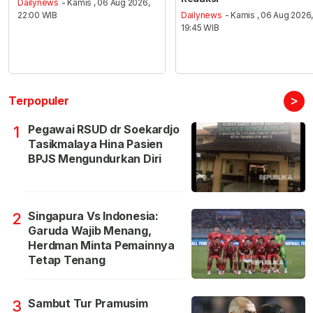
Dailynews
- Kamis , 06 Aug 2026,
22:00 WIB
Dailynews
- Kamis , 06 Aug 2026
19:45 WIB
>
Terpopuler
Pegawai RSUD dr Soekardjo
1
Tasikmalaya Hina Pasien
BPJS Mengundurkan Diri
Singapura Vs Indonesia:
2
Garuda Wajib Menang,
Herdman Minta Pemainnya
Tetap Tenang
Sambut Tur Pramusim
3