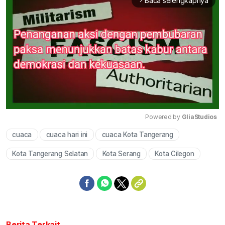
Baca selengkapnya
arrow_forward_ios
Powered by 
GliaStudios
cuaca
cuaca hari ini
cuaca Kota Tangerang
Mute
Kota Tangerang Selatan
Kota Serang
Kota Cilegon
Berita Terkait