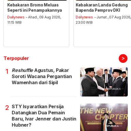
Kebakaran Bromo Meluas
Kebakaran Landa Gedung
Seperti ini Penampakannya
Bapenda Pemprov DKI
Dailynews
- Ahad , 09 Aug 2026,
Dailynews
- Jumat , 07 Aug 2026
11:15 WIB
23:00 WIB
>
Terpopuler
Reshuffle
Agustus, Pakar
1
Soroti Wacana Pergantian
Wamenhan dari Sipil
STY Isyaratkan Persija
2
Datangkan Dua Pemain
Baru, Ivar Jenner dan Justin
Hubner?