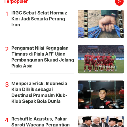
>
Terpopuler
IRGC Sebut Selat Hormuz
1
Kini Jadi Senjata Perang
Iran
Pengamat Nilai Kegagalan
2
Timnas di Piala AFF Ujian
Pembangunan Skuad Jelang
Piala Asia
Menpora Erick: Indonesia
3
Kian Dilirik sebagai
Destinasi Pramusim Klub-
Klub Sepak Bola Dunia
Reshuffle Agustus, Pakar
4
Soroti Wacana Pergantian