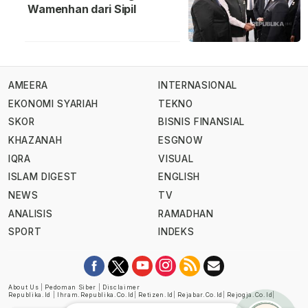
Wamenhan dari Sipil
AMEERA
INTERNASIONAL
EKONOMI SYARIAH
TEKNO
SKOR
BISNIS FINANSIAL
KHAZANAH
ESGNOW
IQRA
VISUAL
ISLAM DIGEST
ENGLISH
NEWS
TV
ANALISIS
RAMADHAN
SPORT
INDEKS
About Us
|
Pedoman Siber
|
Disclaimer
Republika.id
|
Ihram.republika.co.id
|
Retizen.id
|
Rejabar.co.id
|
Rejogja.co.id
|