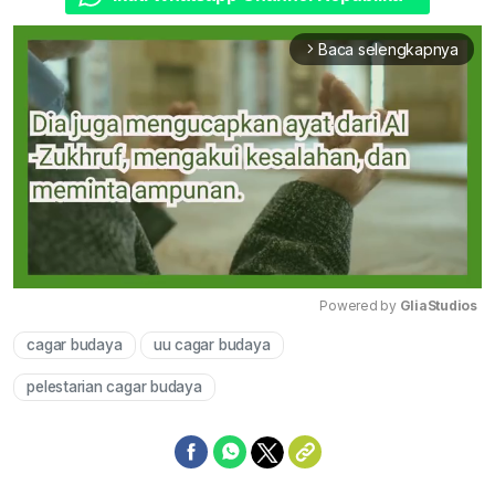
Baca selengkapnya
arrow_forward_ios
Powered by 
GliaStudios
cagar budaya
uu cagar budaya
Mute
pelestarian cagar budaya