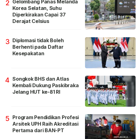
Gelombang Panas Melanda
2
Korea Selatan, Suhu
Diperkirakan Capai 37
Derajat Celsius
Diplomasi tidak Boleh
3
Berhenti pada Daftar
Kesepakatan
Songkok BHS dan Atlas
4
Kembali Dukung Paskibraka
Jelang HUT ke-81 RI
Program Pendidikan Profesi
5
Arsitek UPH Raih Akreditasi
Pertama dari BAN-PT