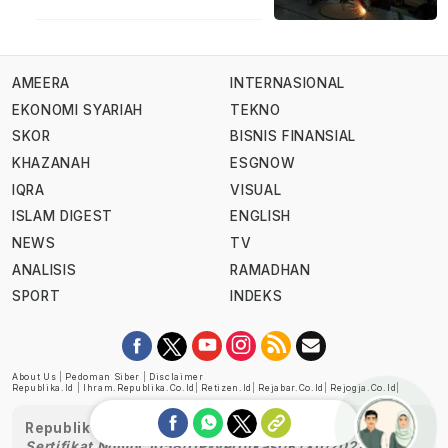
AMEERA
INTERNASIONAL
EKONOMI SYARIAH
TEKNO
SKOR
BISNIS FINANSIAL
KHAZANAH
ESGNOW
IQRA
VISUAL
ISLAM DIGEST
ENGLISH
NEWS
TV
ANALISIS
RAMADHAN
SPORT
INDEKS
About Us
|
Pedoman Siber
|
Disclaimer
Republika.id
|
Ihram.republika.co.id
|
Retizen.id
|
Rejabar.co.id
|
Rejogja.co.id
|
Republika telah diverifikasi oleh Dewan Pers
Sertifikat Nomor 1058/DP-Verifikasi/K/XII/2022