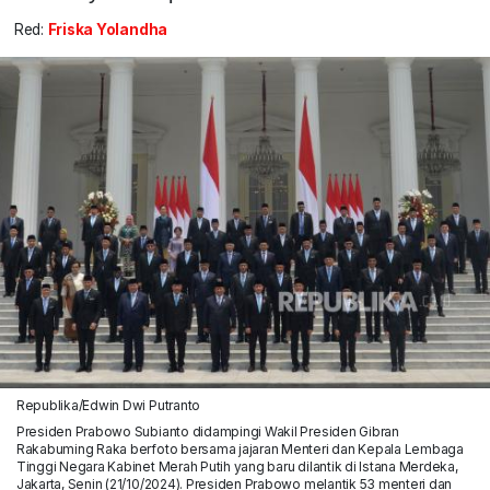
Red:
Friska Yolandha
Republika/Edwin Dwi Putranto
Presiden Prabowo Subianto didampingi Wakil Presiden Gibran
Rakabuming Raka berfoto bersama jajaran Menteri dan Kepala Lembaga
Tinggi Negara Kabinet Merah Putih yang baru dilantik di Istana Merdeka,
Jakarta, Senin (21/10/2024). Presiden Prabowo melantik 53 menteri dan