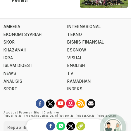
Penalti
AMEERA
INTERNASIONAL
EKONOMI SYARIAH
TEKNO
SKOR
BISNIS FINANSIAL
KHAZANAH
ESGNOW
IQRA
VISUAL
ISLAM DIGEST
ENGLISH
NEWS
TV
ANALISIS
RAMADHAN
SPORT
INDEKS
About Us
|
Pedoman Siber
|
Disclaimer
Republika.id
|
Ihram.republika.co.id
|
Retizen.id
|
Rejabar.co.id
|
Rejogja.co.id
|
Republika telah diverifikasi oleh Dewan Pers