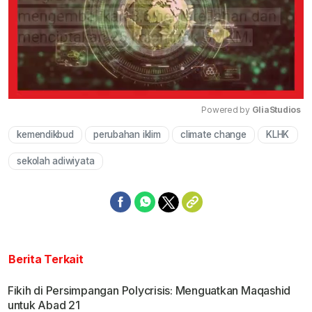
Powered by 
GliaStudios
kemendikbud
perubahan iklim
climate change
KLHK
Mute
sekolah adiwiyata
Berita Terkait
Fikih di Persimpangan Polycrisis: Menguatkan Maqashid
untuk Abad 21