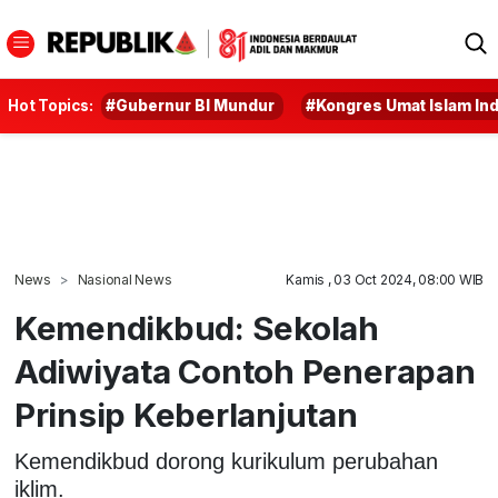
Hot Topics:
#Gubernur BI Mundur
#Kongres Umat Islam In
News
Nasional News
Kamis , 03 Oct 2024, 08:00 WIB
Kemendikbud: Sekolah
Adiwiyata Contoh Penerapan
Prinsip Keberlanjutan
Kemendikbud dorong kurikulum perubahan
iklim.