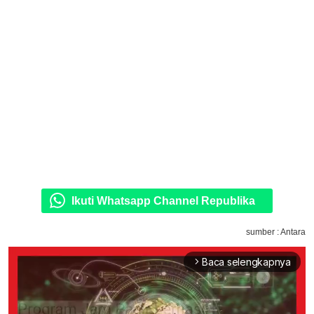
Ikuti Whatsapp Channel Republika
sumber : Antara
Baca selengkapnya
arrow_forward_ios