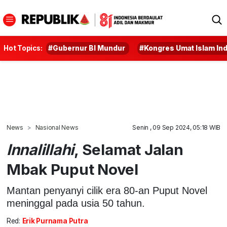
Hot Topics:
#Gubernur BI Mundur
#Kongres Umat Islam In
News
Nasional News
Senin , 09 Sep 2024, 05:18 WIB
Innalillahi
, Selamat Jalan
Mbak Puput Novel
Mantan penyanyi cilik era 80-an Puput Novel
meninggal pada usia 50 tahun.
Red:
Erik Purnama Putra