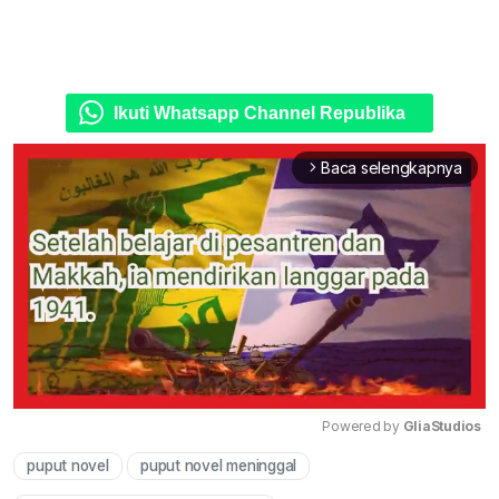
Ikuti Whatsapp Channel Republika
Baca selengkapnya
arrow_forward_ios
Powered by 
GliaStudios
puput novel
puput novel meninggal
Mute