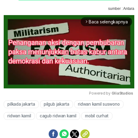
sumber : Antara
Baca selengkapnya
arrow_forward_ios
Powered by 
GliaStudios
pilkada jakarta
pilgub jakarta
ridwan kamil suswono
Mute
ridwan kamil
cagub ridwan kamil
mobil curhat