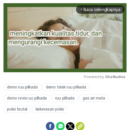
Baca selengkapnya
arrow_forward_ios
Powered by 
GliaStudios
demo ruu pilkada
demo tolak ruu pilkada
Mute
demo revisi uu pilkada
ruu pilkada
gas air mata
polisi brutal
kekerasan polisi