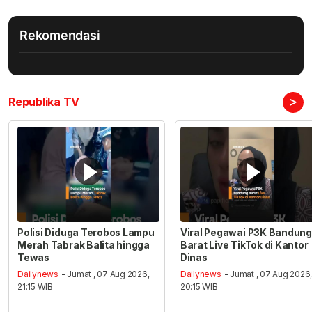
Rekomendasi
>
Republika TV
Polisi Diduga Terobos Lampu
Viral Pegawai P3K Bandung
Merah Tabrak Balita hingga
Barat Live TikTok di Kantor
Tewas
Dinas
Dailynews
- Jumat , 07 Aug 2026,
Dailynews
- Jumat , 07 Aug 2026
21:15 WIB
20:15 WIB