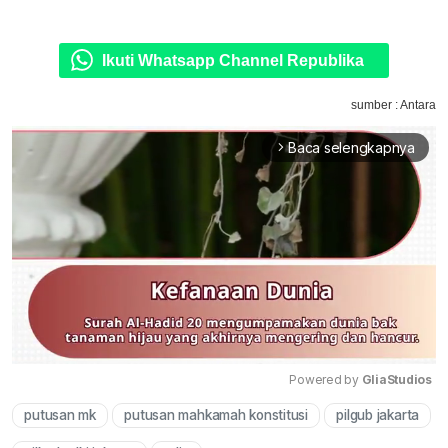
Ikuti Whatsapp Channel Republika
sumber : Antara
Baca selengkapnya
arrow_forward_ios
Powered by 
GliaStudios
putusan mk
putusan mahkamah konstitusi
pilgub jakarta
Mute