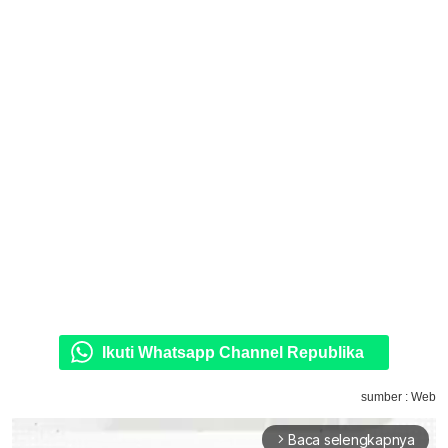
Ikuti Whatsapp Channel Republika
sumber : Web
Baca selengkapnya
arrow_forward_ios