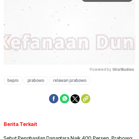
Powered by 
GliaStudios
bepro
prabowo
relawan prabowo
Mute
Berita Terkait
Sebut Penghasilan Danantara Naik 400 Persen, Prabowo: