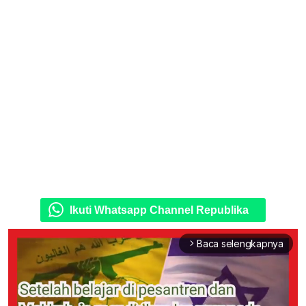
Ikuti Whatsapp Channel Republika
Baca selengkapnya
arrow_forward_ios