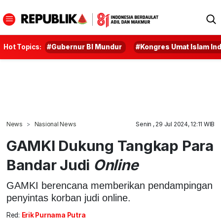
Hot Topics:
#Gubernur BI Mundur
#Kongres Umat Islam In
News
Nasional News
Senin , 29 Jul 2024, 12:11 WIB
GAMKI Dukung Tangkap Para
Bandar Judi
Online
GAMKI berencana memberikan pendampingan
penyintas korban judi online.
Red:
Erik Purnama Putra