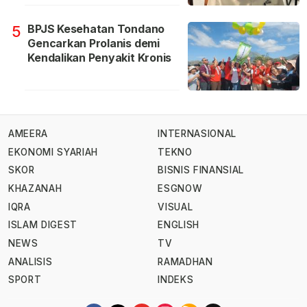
BPJS Kesehatan Tondano
5
Gencarkan Prolanis demi
Kendalikan Penyakit Kronis
AMEERA
INTERNASIONAL
EKONOMI SYARIAH
TEKNO
SKOR
BISNIS FINANSIAL
KHAZANAH
ESGNOW
IQRA
VISUAL
ISLAM DIGEST
ENGLISH
NEWS
TV
ANALISIS
RAMADHAN
SPORT
INDEKS