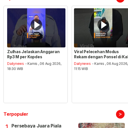
Zulhas Jelaskan Anggaran
Viral Pelecehan Modus
Rp3 M per Kopdes
Rekam dengan Ponsel di Ka
Dailynews
- Kamis , 06 Aug 2026,
Dailynews
- Kamis , 06 Aug 2026
18:30 WIB
11:15 WIB
>
Terpopuler
Persebaya Juara Piala
1