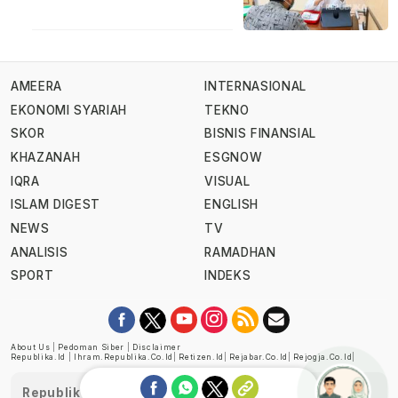
AMEERA
INTERNASIONAL
EKONOMI SYARIAH
TEKNO
SKOR
BISNIS FINANSIAL
KHAZANAH
ESGNOW
IQRA
VISUAL
ISLAM DIGEST
ENGLISH
NEWS
TV
ANALISIS
RAMADHAN
SPORT
INDEKS
About Us
|
Pedoman Siber
|
Disclaimer
Republika.id
|
Ihram.republika.co.id
|
Retizen.id
|
Rejabar.co.id
|
Rejogja.co.id
|
Republika telah diverifikasi oleh Dewan Pers