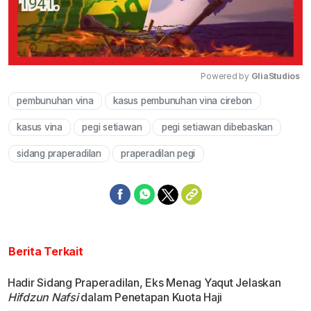
Powered by 
GliaStudios
pembunuhan vina
kasus pembunuhan vina cirebon
Mute
kasus vina
pegi setiawan
pegi setiawan dibebaskan
sidang praperadilan
praperadilan pegi
Berita Terkait
Hadir Sidang Praperadilan, Eks Menag Yaqut Jelaskan
Hifdzun Nafsi
dalam Penetapan Kuota Haji