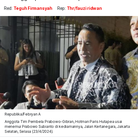
Red:
Teguh Firmansyah
Rep:
Thr/fauzi ridwan
Republika/Febryan A
Anggota Tim Pembela Prabowo-Gibran, Hotman Paris Hutapea usai
menemui Prabowo Subianto di kediamannya, Jalan Kertanegara, Jakarta
Selatan, Selasa (23/4/2024).