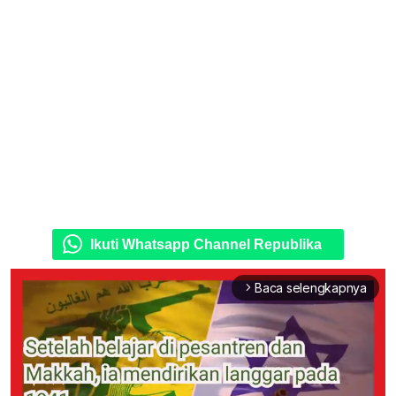
Ikuti Whatsapp Channel Republika
Baca selengkapnya
arrow_forward_ios