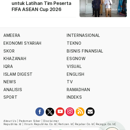
untuk Latihan Tim Peserta
FIFA ASEAN Cup 2026
AMEERA
INTERNASIONAL
EKONOMI SYARIAH
TEKNO
SKOR
BISNIS FINANSIAL
KHAZANAH
ESGNOW
IQRA
VISUAL
ISLAM DIGEST
ENGLISH
NEWS
TV
ANALISIS
RAMADHAN
SPORT
INDEKS
About Us
|
Pedoman Siber
|
Disclaimer
Republika.id
|
Ihram.republika.co.id
|
Retizen.id
|
Rejabar.co.id
|
Rejogja.co.id
|