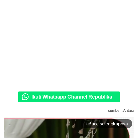
Ikuti Whatsapp Channel Republika
sumber : Antara
Baca selengkapnya
arrow_forward_ios