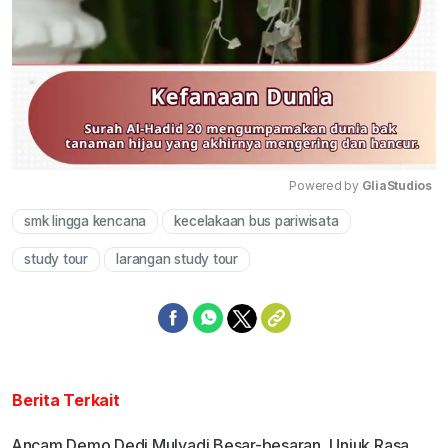
Powered by 
GliaStudios
smk lingga kencana
kecelakaan bus pariwisata
Mute
study tour
larangan study tour
Berita Terkait
Ancam Demo Dedi Mulyadi Besar-besaran, Unjuk Rasa