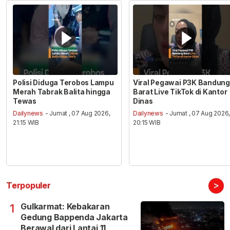
Polisi Diduga Terobos Lampu
Viral Pegawai P3K Bandung
Merah Tabrak Balita hingga
Barat Live TikTok di Kantor
Tewas
Dinas
Dailynews
- Jumat , 07 Aug 2026,
Dailynews
- Jumat , 07 Aug 2026
21:15 WIB
20:15 WIB
>
Terpopuler
Gulkarmat: Kebakaran
1
Gedung Bappenda Jakarta
Berawal dari Lantai 11