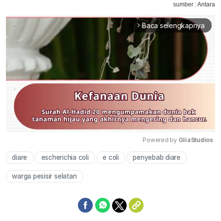
sumber : Antara
Baca selengkapnya
arrow_forward_ios
Powered by 
GliaStudios
diare
escherichia coli
e coli
penyebab diare
Mute
warga pesisir selatan