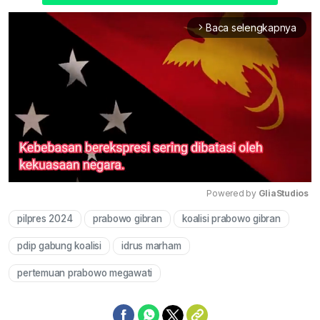
Baca selengkapnya
arrow_forward_ios
Powered by 
GliaStudios
pilpres 2024
prabowo gibran
koalisi prabowo gibran
Mute
pdip gabung koalisi
idrus marham
pertemuan prabowo megawati