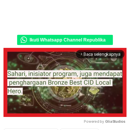
Ikuti Whatsapp Channel Republika
Baca selengkapnya
arrow_forward_ios
Powered by 
GliaStudios