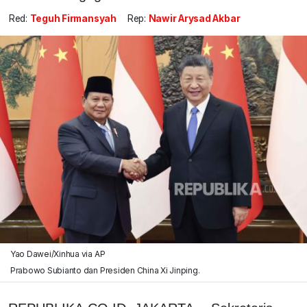
Red:
Teguh Firmansyah
Rep:
Nawir Arysad Akbar
Yao Dawei/Xinhua via AP
Prabowo Subianto dan Presiden China Xi Jinping.