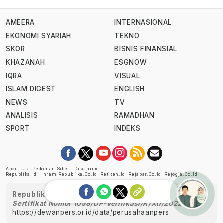
AMEERA
INTERNASIONAL
EKONOMI SYARIAH
TEKNO
SKOR
BISNIS FINANSIAL
KHAZANAH
ESGNOW
IQRA
VISUAL
ISLAM DIGEST
ENGLISH
NEWS
TV
ANALISIS
RAMADHAN
SPORT
INDEKS
About Us
|
Pedoman Siber
|
Disclaimer
Republika.id
|
Ihram.republika.co.id
|
Retizen.id
|
Rejabar.co.id
|
Rejogja.co.id
|
Republika telah diverifikasi oleh Dewan Pers
Sertifikat Nomor 1058/DP-Verifikasi/K/XII/2022
https://dewanpers.or.id/data/perusahaanpers
Ask me!