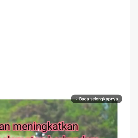
Baca selengkapnya
arrow_forward_ios