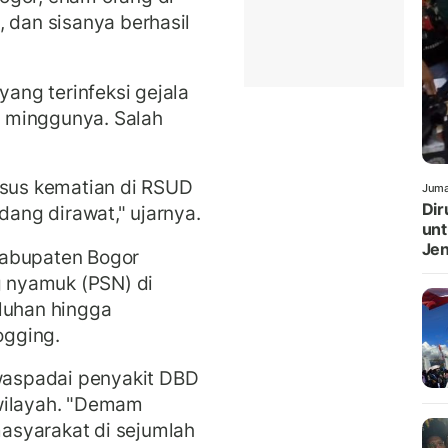
, dan sisanya berhasil
ng terinfeksi gejala
 minggunya. Salah
asus kematian di RSUD
Juma
Dir
dang dirawat," ujarnya.
unt
Jen
Kabupaten Bogor
 nyamuk (PSN) di
luhan hingga
ogging.
aspadai penyakit DBD
wilayah.
"Demam
asyarakat di sejumlah