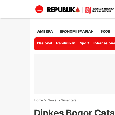
AMEERA
EKONOMI SYARIAH
SKOR
Nasional
Pendidikan
Sport
Internasiona
>
>
Home
News
Nusantara
Dinkes Bogor Cat