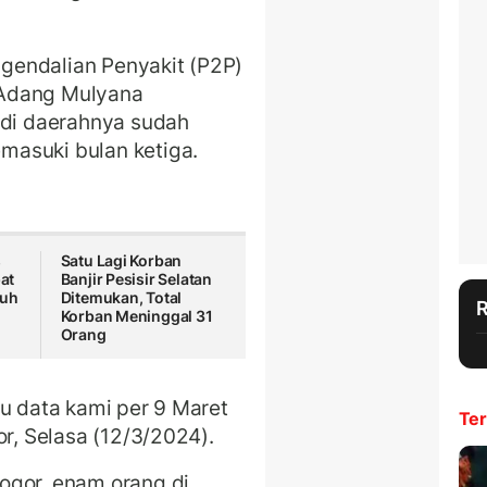
gendalian Penyakit (P2P)
 Adang Mulyana
di daerahnya sudah
masuki bulan ketiga.
s
Satu Lagi Korban
at
Banjir Pesisir Selatan
nuh
Ditemukan, Total
Korban Meninggal 31
Orang
tu data kami per 9 Maret
Ter
or, Selasa (12/3/2024).
ogor, enam orang di