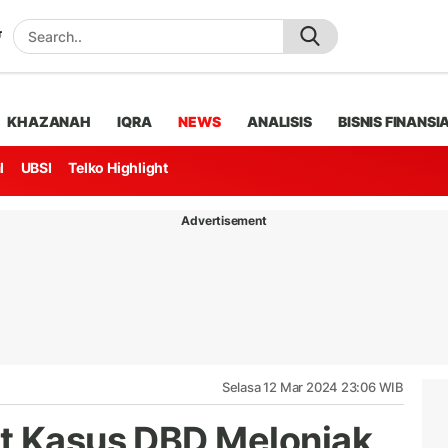
KHAZANAH
IQRA
NEWS
ANALISIS
BISNIS FINANSI
l
UBSI
Telko Highlight
Advertisement
Selasa 12 Mar 2024 23:06 WIB
at Kasus DBD Melonjak