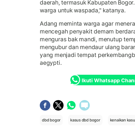
daerah, termasuk Kabupaten Bogor.
warga untuk waspada," katanya.
Adang meminta warga agar menerap
mencegah penyakit demam berdara
menguras bak mandi, menutup tem
mengubur dan mendaur ulang barang
yang menjadi tempat perkembangb
aegypti.
Ikuti Whatsapp Chan
dbd bogor
kasus dbd bogor
kenaikan kas