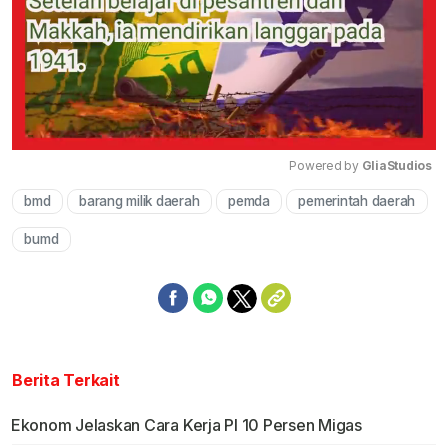
Powered by 
GliaStudios
bmd
barang milik daerah
pemda
pemerintah daerah
Mute
bumd
Berita Terkait
Ekonom Jelaskan Cara Kerja PI 10 Persen Migas