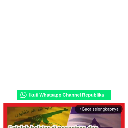
Ikuti Whatsapp Channel Republika
Baca selengkapnya
arrow_forward_ios