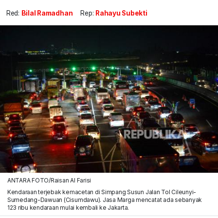
Red:
Bilal Ramadhan
Rep:
Rahayu Subekti
ANTARA FOTO/Raisan Al Farisi
Kendaraan terjebak kemacetan di Simpang Susun Jalan Tol Cileunyi-
Sumedang-Dawuan (Cisumdawu). Jasa Marga mencatat ada sebanyak
123 ribu kendaraan mulai kembali ke Jakarta.