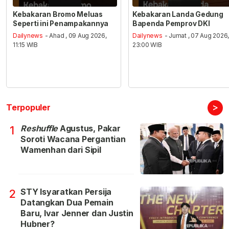
Kebakaran Bromo Meluas
Kebakaran Landa Gedung
Seperti ini Penampakannya
Bapenda Pemprov DKI
Dailynews
- Ahad , 09 Aug 2026,
Dailynews
- Jumat , 07 Aug 2026
11:15 WIB
23:00 WIB
>
Terpopuler
Reshuffle
Agustus, Pakar
1
Soroti Wacana Pergantian
Wamenhan dari Sipil
STY Isyaratkan Persija
2
Datangkan Dua Pemain
Baru, Ivar Jenner dan Justin
Hubner?