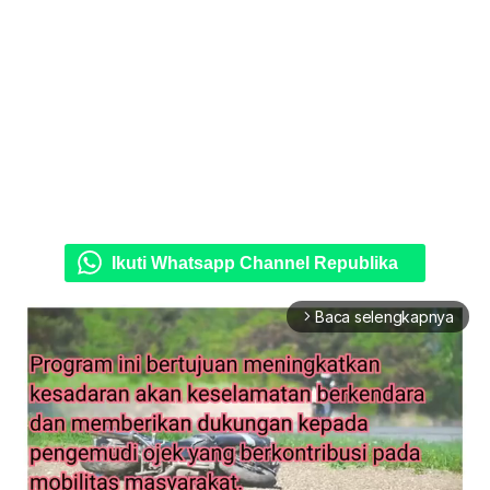
Ikuti Whatsapp Channel Republika
Baca selengkapnya
arrow_forward_ios