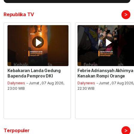
>
Republika TV
Kebakaran Landa Gedung
Febrie Adriansyah Akhirnya
Bapenda Pemprov DKI
Kenakan Rompi Orange
Dailynews
- Jumat , 07 Aug 2026,
Dailynews
- Jumat , 07 Aug 2026
23:00 WIB
22:30 WIB
>
Terpopuler