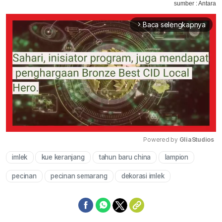
sumber : Antara
Baca selengkapnya
arrow_forward_ios
Powered by 
GliaStudios
imlek
kue keranjang
tahun baru china
lampion
Mute
pecinan
pecinan semarang
dekorasi imlek