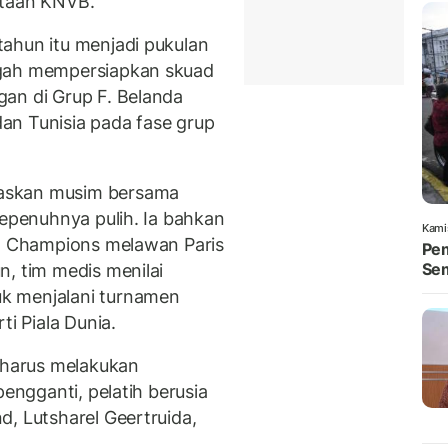
ataan KNVB.
tahun itu menjadi pukulan
gah mempersiapkan skuad
an di Grup F. Belanda
an Tunisia pada fase grup
askan musim bersama
sepenuhnya pulih. Ia bahkan
Kami
ga Champions melawan Paris
Pem
Se
n, tim medis menilai
k menjalani turnamen
ti Piala Dunia.
harus melakukan
pengganti, pelatih berusia
, Lutsharel Geertruida,