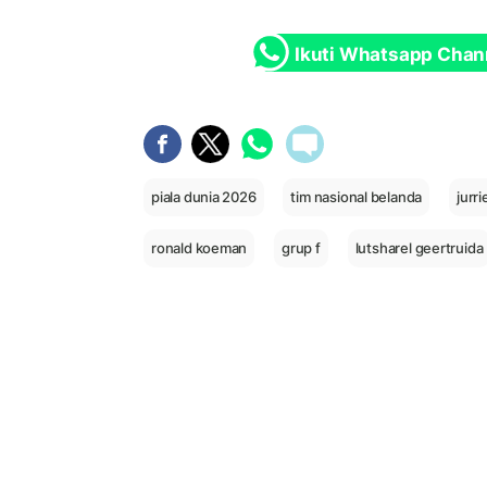
Ikuti Whatsapp Chan
piala dunia 2026
tim nasional belanda
jurr
ronald koeman
grup f
lutsharel geertruida