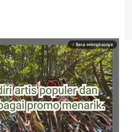
Baca selengkapnya
arrow_forward_ios