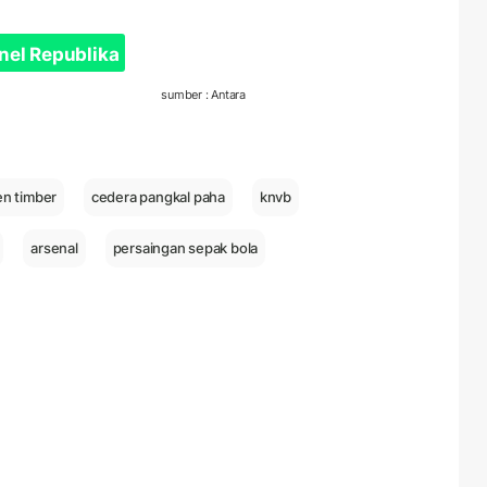
nel Republika
sumber : Antara
ien timber
cedera pangkal paha
knvb
arsenal
persaingan sepak bola