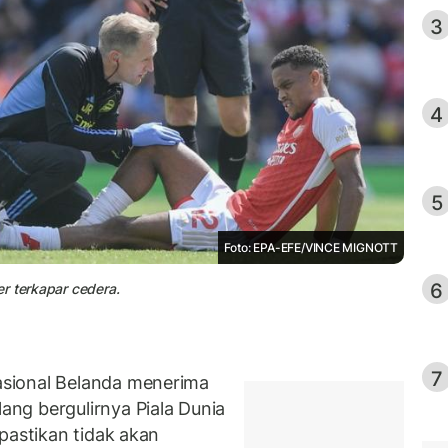
3
4
5
Foto: EPA-EFE/VINCE MIGNOTT
6
r terkapar cedera.
7
sional Belanda menerima
ng bergulirnya Piala Dunia
ipastikan tidak akan