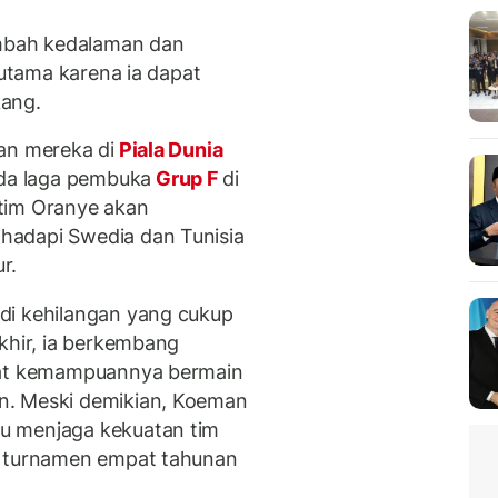
mbah kedalaman dan
rutama karena ia dapat
kang.
an mereka di
Piala Dunia
da laga pembuka
Grup F
di
, tim Oranye akan
hadapi Swedia dan Tunisia
r.
di kehilangan yang cukup
khir, ia berkembang
rkat kemampuannya bermain
n. Meski demikian, Koeman
u menjaga kekuatan tim
i turnamen empat tahunan