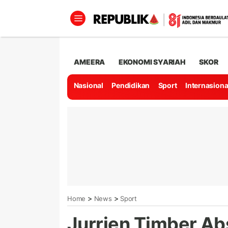
AMEERA
EKONOMI SYARIAH
SKOR
Nasional
Pendidikan
Sport
Internasiona
>
>
Home
News
Sport
Jurrien Timber Abs