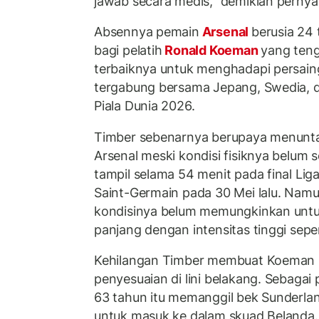
jawab secara medis," demikian perny
Absennya pemain
Arsenal
berusia 24 
bagi pelatih
Ronald Koeman
yang ten
terbaiknya untuk menghadapi persaing
tergabung bersama Jepang, Swedia, d
Piala Dunia 2026.
Timber sebenarnya berupaya menunt
Arsenal meski kondisi fisiknya belum 
tampil selama 54 menit pada final Li
Saint-Germain pada 30 Mei lalu. Namu
kondisinya belum memungkinkan untu
panjang dengan intensitas tinggi seper
Kehilangan Timber membuat Koeman 
penyesuaian di lini belakang. Sebagai 
63 tahun itu memanggil bek Sunderland
untuk masuk ke dalam skuad Belanda.