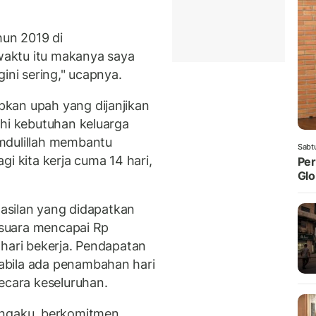
hun 2019 di
aktu itu makanya saya
ini sering," ucapnya.
kan upah yang dijanjikan
uhi kebutuhan keluarga
mdulillah membantu
Sabt
i kita kerja cuma 14 hari,
Per
Glo
hasilan yang didapatkan
t suara mencapai Rp
 hari bekerja. Pendapatan
abila ada penambahan hari
ecara keseluruhan.
engaku, berkomitmen