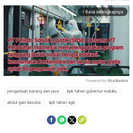
Baca selengkapnya
arrow_forward_ios
Powered by 
GliaStudios
pengadaan barang dan jasa
kpk tahan gubernur maluku
Mute
abdul gani kasuba
kpk tahan agk