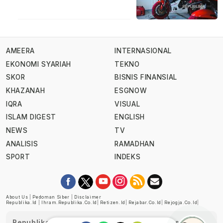
AMEERA
INTERNASIONAL
EKONOMI SYARIAH
TEKNO
SKOR
BISNIS FINANSIAL
KHAZANAH
ESGNOW
IQRA
VISUAL
ISLAM DIGEST
ENGLISH
NEWS
TV
ANALISIS
RAMADHAN
SPORT
INDEKS
About Us
|
Pedoman Siber
|
Disclaimer
Republika.id
|
Ihram.republika.co.id
|
Retizen.id
|
Rejabar.co.id
|
Rejogja.co.id
|
Republika telah diverifikasi oleh Dewan Pers