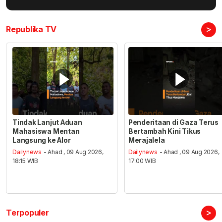
>
Republika TV
Tindak Lanjut Aduan
Penderitaan di Gaza Terus
Mahasiswa Mentan
Bertambah Kini Tikus
Langsung ke Alor
Merajalela
Dailynews
- Ahad , 09 Aug 2026,
Dailynews
- Ahad , 09 Aug 2026,
18:15 WIB
17:00 WIB
>
Terpopuler