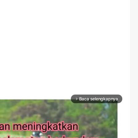
Baca selengkapnya
arrow_forward_ios