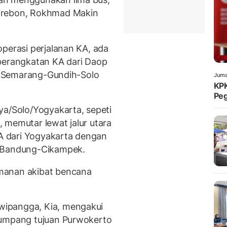
irebon, Rokhmad Makin
operasi perjalanan KA, ada
eberangkatan KA dari Daop
at Semarang-Gundih-Solo
Juma
KPK
Peg
ya/Solo/Yogyakarta, sepeti
 memutar lewat jalur utara
 dari Yogyakarta dengan
a-Bandung-Cikampek.
manan akibat bencana
ipangga, Kia, mengakui
numpang tujuan Purwokerto