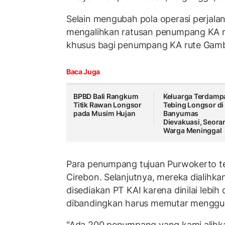
Selain mengubah pola operasi perjala
mengalihkan ratusan penumpang KA m
khusus bagi penumpang KA rute Gamb
Baca Juga
BPBD Bali Rangkum
Keluarga Terdamp
Titik Rawan Longsor
Tebing Longsor di
pada Musim Hujan
Banyumas
Dievakuasi, Seora
Warga Meninggal
Para penumpang tujuan Purwokerto te
Cirebon. Selanjutnya, mereka dialih
disediakan PT KAI karena dinilai lebih
dibandingkan harus memutar menggu
"Ada 200 penumpang yang kami alihk