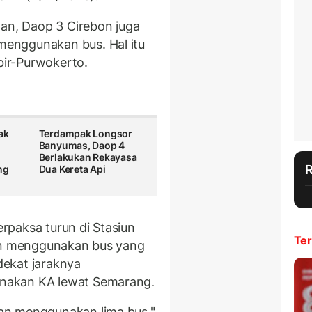
nan, Daop 3 Cirebon juga
enggunakan bus. Hal itu
ir-Purwokerto.
ak
Terdampak Longsor
Banyumas, Daop 4
Berlakukan Rekayasa
ng
Dua Kereta Api
rpaksa turun di Stasiun
Ter
kan menggunakan bus yang
 dekat jaraknya
nakan KA lewat Semarang.
an menggunakan lima bus,"