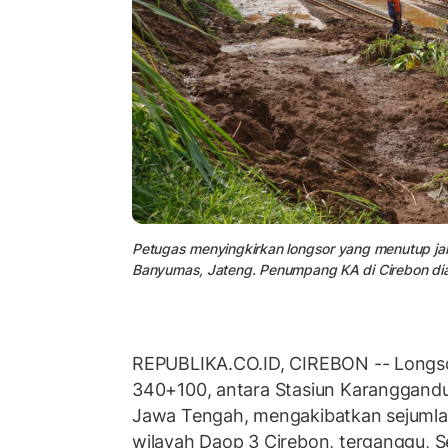
Petugas menyingkirkan longsor yang menutup jalur
Banyumas, Jateng. Penumpang KA di Cirebon dial
REPUBLIKA.CO.ID, CIREBON -- Longsor 
340+100, antara Stasiun Karanggandul
Jawa Tengah, mengakibatkan sejumla
wilayah Daop 3 Cirebon, terganggu, S