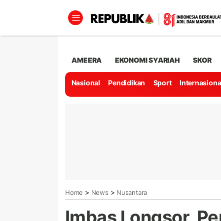
AMEERA
EKONOMI SYARIAH
SKOR
Nasional
Pendidikan
Sport
Internasiona
>
>
Home
News
Nusantara
Imbas Longsor, P