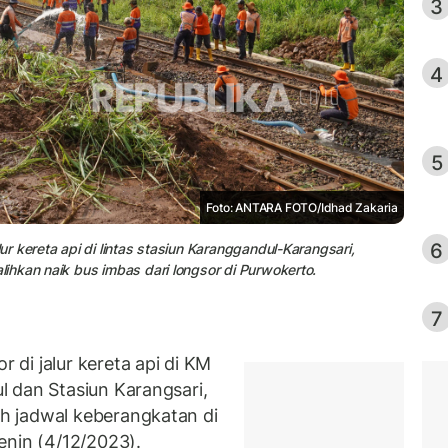
3
4
5
Foto: ANTARA FOTO/Idhad Zakaria
6
 kereta api di lintas stasiun Karanggandul-Karangsari,
ihkan naik bus imbas dari longsor di Purwokerto.
7
di jalur kereta api di KM
 dan Stasiun Karangsari,
h jadwal keberangkatan di
enin (4/12/2023).