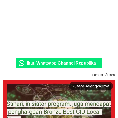
Ikuti Whatsapp Channel Republika
sumber : Antara
Baca selengkapnya
arrow_forward_ios