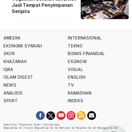
Jadi Tempat Penyimpanan
Senjata
AMEERA
INTERNASIONAL
EKONOMI SYARIAH
TEKNO
SKOR
BISNIS FINANSIAL
KHAZANAH
ESGNOW
IQRA
VISUAL
ISLAM DIGEST
ENGLISH
NEWS
TV
ANALISIS
RAMADHAN
SPORT
INDEKS
About Us
|
Pedoman Siber
|
Disclaimer
Republika.id
|
Ihram.republika.co.id
|
Retizen.id
|
Rejabar.co.id
|
Rejogja.co.id
|