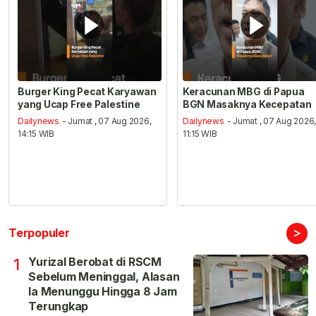
Burger King Pecat Karyawan
Keracunan MBG di Papua
yang Ucap Free Palestine
BGN Masaknya Kecepatan
Dailynews
- Jumat , 07 Aug 2026,
Dailynews
- Jumat , 07 Aug 2026
14:15 WIB
11:15 WIB
>
Terpopuler
Yurizal Berobat di RSCM
1
Sebelum Meninggal, Alasan
Ia Menunggu Hingga 8 Jam
Terungkap