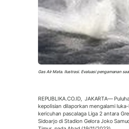
Gas Air Mata. Ilustrasi. Evaluasi pengamanan saa
REPUBLIKA.CO.ID, JAKARTA— Puluhan
kepolisian dilaporkan mengalami luka-l
kericuhan pascalaga Liga 2 antara Gre
Sidoarjo di Stadion Gelora Joko Samu
Timur, pada Ahad (19/11/2023).