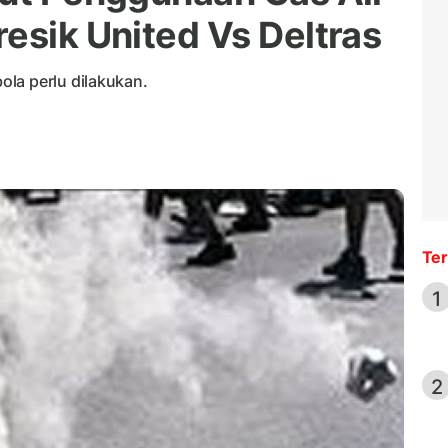
esik United Vs Deltras
la perlu dilakukan.
Ter
1
2