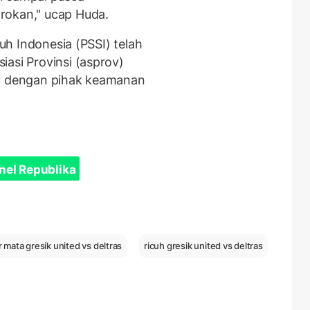
rokan," ucap Huda.
ruh Indonesia (PSSI) telah
asi Provinsi (asprov)
er dengan pihak keamanan
nel Republika
r mata gresik united vs deltras
ricuh gresik united vs deltras