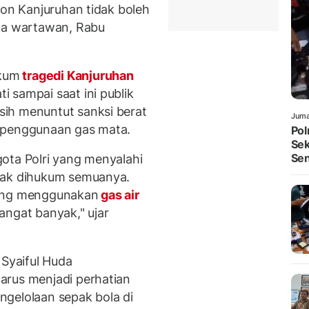
ion Kanjuruhan tidak boleh
ada wartawan, Rabu
kum
tragedi Kanjuruhan
 sampai saat ini publik
ih menuntut sanksi berat
Juma
 penggunaan gas mata.
Pol
Sek
Sen
ota Polri yang menyalahi
dak dihukum semuanya.
yang menggunakan
gas air
angat banyak," ujar
 Syaiful Huda
arus menjadi perhatian
gelolaan sepak bola di