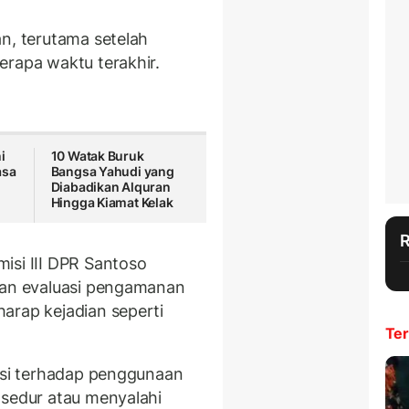
n, terutama setelah
erapa waktu terakhir.
i
10 Watak Buruk
asa
Bangsa Yahudi yang
Diabadikan Alquran
Hingga Kiamat Kelak
isi III DPR Santoso
 dan evaluasi pengamanan
arap kejadian seperti
Ter
gasi terhadap penggunaan
osedur atau menyalahi