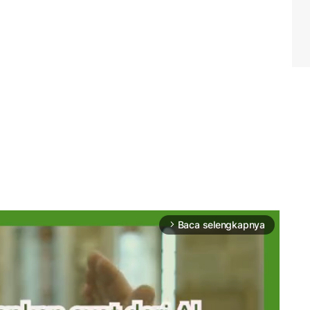
Baca selengkapnya
arrow_forward_ios