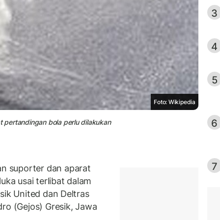
3
4
5
Foto: Wikipedia
6
t pertandingan bola perlu dilakukan
7
 suporter dan aparat
uka usai terlibat dalam
sik United dan Deltras
dro (Gejos) Gresik, Jawa