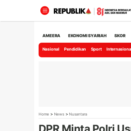
AMEERA
EKONOMI SYARIAH
SKOR
Nasional
Pendidikan
Sport
Internasiona
>
>
Home
News
Nusantara
DPR Minta Polri U