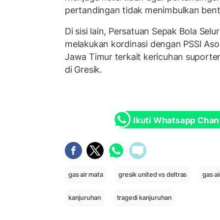
pertandingan tidak menimbulkan bent
Di sisi lain, Persatuan Sepak Bola Selu
melakukan kordinasi dengan PSSI Asosi
Jawa Timur terkait kericuhan suport
di Gresik.
Ikuti Whatsapp Chan
gas air mata
gresik united vs deltras
gas ai
kanjuruhan
tragedi kanjuruhan