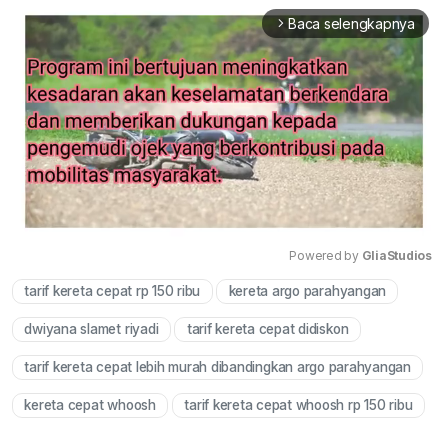
Baca selengkapnya
arrow_forward_ios
Powered by 
GliaStudios
tarif kereta cepat rp 150 ribu
kereta argo parahyangan
Mute
dwiyana slamet riyadi
tarif kereta cepat didiskon
tarif kereta cepat lebih murah dibandingkan argo parahyangan
kereta cepat whoosh
tarif kereta cepat whoosh rp 150 ribu