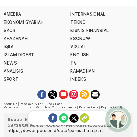
AMEERA
INTERNASIONAL
EKONOMI SYARIAH
TEKNO
SKOR
BISNIS FINANSIAL
KHAZANAH
ESGNOW
IQRA
VISUAL
ISLAM DIGEST
ENGLISH
NEWS
TV
ANALISIS
RAMADHAN
SPORT
INDEKS
About Us
|
Pedoman Siber
|
Disclaimer
Republika.id
|
Ihram.republika.co.id
|
Retizen.id
|
Rejabar.co.id
|
Rejogja.co.id
|
Republika telah diverifikasi oleh Dewan Pers
Sertifikat Nomor 1058/DP-Verifikasi/K/XII/2022
https://dewanpers.or.id/data/perusahaanpers
Ask me!