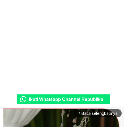
Ikuti Whatsapp Channel Republika
Baca selengkapnya
arrow_forward_ios