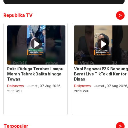
>
Republika TV
Polisi Diduga Terobos Lampu
Viral Pegawai P3K Bandung
Merah Tabrak Balita hingga
Barat Live TikTok di Kantor
Tewas
Dinas
Dailynews
- Jumat , 07 Aug 2026,
Dailynews
- Jumat , 07 Aug 2026
21:15 WIB
20:15 WIB
>
Terpopuler