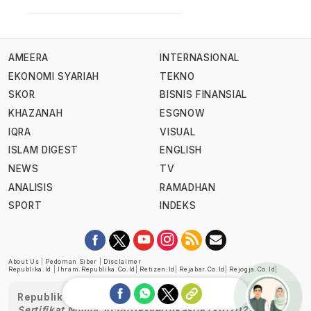
AMEERA
INTERNASIONAL
EKONOMI SYARIAH
TEKNO
SKOR
BISNIS FINANSIAL
KHAZANAH
ESGNOW
IQRA
VISUAL
ISLAM DIGEST
ENGLISH
NEWS
TV
ANALISIS
RAMADHAN
SPORT
INDEKS
About Us
|
Pedoman Siber
|
Disclaimer
Republika.id
|
Ihram.republika.co.id
|
Retizen.id
|
Rejabar.co.id
|
Rejogja.co.id
|
Republika telah diverifikasi oleh Dewan Pers
Sertifikat Nomor 1058/DP-Verifikasi/K/XII/2022