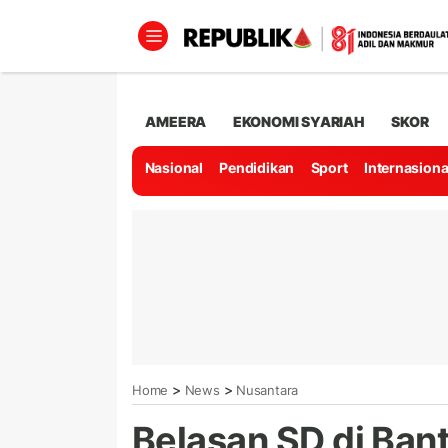
AMEERA
EKONOMI SYARIAH
SKOR
Nasional
Pendidikan
Sport
Internasiona
>
>
Home
News
Nusantara
Belasan SD di Ban