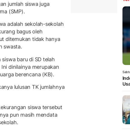
an jumlah siswa juga
ama (SMP).
wa adalah sekolah-sekolah
 kurang bagus oleh
ut ditemukan tidak hanya
ah swasta.
siswa baru di SD telah
 Ini dinilainya merupakan
Sabt
luarga berencana (KB).
Ind
Usa
anya lulusan TK jumlahnya
 kekurangan siswa tersebut
haknya pun masih mendata
 sekolah.