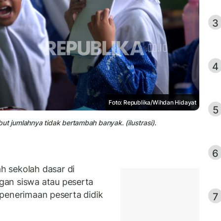
3
4
Foto: Republika/Wihdan Hidayat
5
ut jumlahnya tidak bertambah banyak. (ilustrasi).
6
 sekolah dasar di
an siswa atau peserta
n penerimaan peserta didik
7