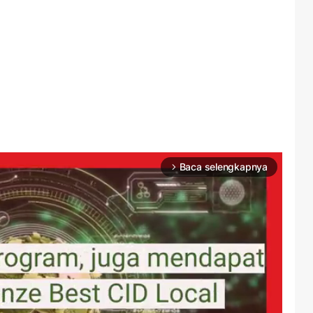
Baca selengkapnya
arrow_forward_ios