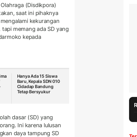
Olahraga (Disdikpora)
kan, saat ini pihaknya
 mengalami kekurangan
s, tapi memang ada SD yang
 Isdarmoko kepada
Lima
Hanya Ada 15 Siswa
'
Baru, Kepala SDN 010
-
Cidadap Bandung
Tetap Bersyukur
olah dasar (SD) yang
orang. Ini karena lulusan
ngkan daya tampung SD
Ter