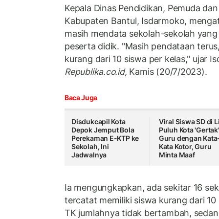
Kepala Dinas Pendidikan, Pemuda dan 
Kabupaten Bantul, Isdarmoko, mengata
masih mendata sekolah-sekolah yang
peserta didik. "Masih pendataan teru
kurang dari 10 siswa per kelas," ujar
Republika.co.id,
Kamis (20/7/2023).
Baca Juga
Disdukcapil Kota
Viral Siswa SD di 
Depok Jemput Bola
Puluh Kota 'Gertak
Perekaman E-KTP ke
Guru dengan Kata
Sekolah, Ini
Kata Kotor, Guru
Jadwalnya
Minta Maaf
Ia mengungkapkan, ada sekitar 16 sek
tercatat memiliki siswa kurang dari 10 
TK jumlahnya tidak bertambah, seda