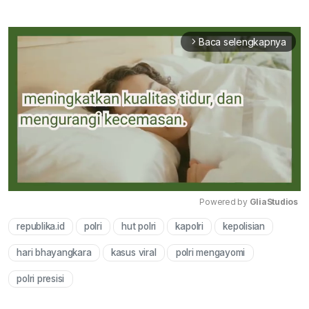
Baca selengkapnya
arrow_forward_ios
Powered by 
GliaStudios
republika.id
polri
hut polri
kapolri
kepolisian
Mute
hari bhayangkara
kasus viral
polri mengayomi
polri presisi