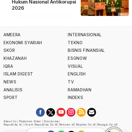
Hukum Nasional Antikorupsi
2026
AMEERA
INTERNASIONAL
EKONOMI SYARIAH
TEKNO
SKOR
BISNIS FINANSIAL
KHAZANAH
ESGNOW
IQRA
VISUAL
ISLAM DIGEST
ENGLISH
NEWS
TV
ANALISIS
RAMADHAN
SPORT
INDEKS
About Us
|
Pedoman Siber
|
Disclaimer
Republika.id
|
Ihram.republika.co.id
|
Retizen.id
|
Rejabar.co.id
|
Rejogja.co.id
|