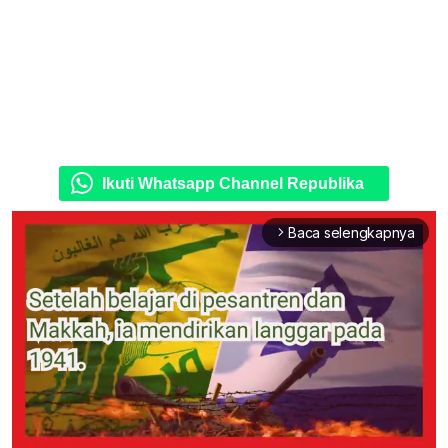
Ikuti Whatsapp Channel Republika
Baca selengkapnya
arrow_forward_ios