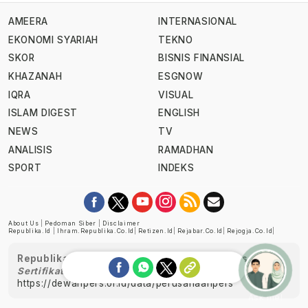
AMEERA
INTERNASIONAL
EKONOMI SYARIAH
TEKNO
SKOR
BISNIS FINANSIAL
KHAZANAH
ESGNOW
IQRA
VISUAL
ISLAM DIGEST
ENGLISH
NEWS
TV
ANALISIS
RAMADHAN
SPORT
INDEKS
About Us
|
Pedoman Siber
|
Disclaimer
Republika.id
|
Ihram.republika.co.id
|
Retizen.id
|
Rejabar.co.id
|
Rejogja.co.id
|
Republika telah diverifikasi oleh Dewan Pers
Sertifikat Nomor 1058/DP-Verifikasi/K/XII/2022
https://dewanpers.or.id/data/perusahaanpers
Ask me!