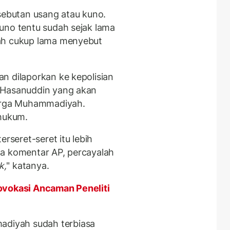
 sebutan usang atau kuno.
uno tentu sudah sejak lama
h cukup lama menyebut
n dilaporkan ke kepolisian
 Hasanuddin yang akan
rga Muhammadiyah.
 hukum.
seret-seret itu lebih
da komentar AP, percayalah
k,
" katanya.
ovokasi Ancaman Peneliti
diyah sudah terbiasa