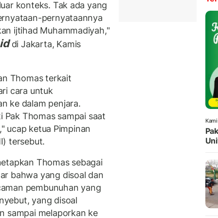
luar konteks. Tak ada yang
pernyataan-pernyataannya
an ijtihad Muhammadiyah,"
id
di Jakarta, Kamis
n Thomas terkait
i cara untuk
ke dalam penjara.
ti Pak Thomas sampai saat
Kami
a," ucap ketua Pimpinan
Pak
Uni
I) tersebut.
enetapkan Thomas sebagai
ar bahwa yang disoal dan
ncaman pembunuhan yang
yebut, yang disoal
 sampai melaporkan ke