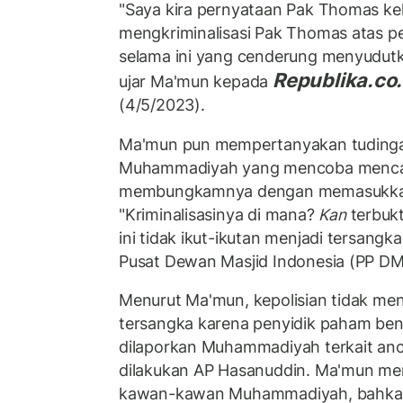
"Saya kira pernyataan Pak Thomas ke
mengkriminalisasi Pak Thomas atas 
selama ini yang cenderung menyudutk
Republika.co.
ujar Ma'mun kepada
(4/5/2023).
Ma'mun pun mempertanyakan tudinga
Muhammadiyah yang mencoba mencar
membungkamnya dengan memasukkan 
"Kriminalisasinya di mana?
Kan
terbuk
ini tidak ikut-ikutan menjadi tersangk
Pusat Dewan Masjid Indonesia (PP DM
Menurut Ma'mun, kepolisian tidak m
tersangka karena penyidik paham ben
dilaporkan Muhammadiyah terkait a
dilakukan AP Hasanuddin. Ma'mun men
kawan-kawan Muhammadiyah, bahkan