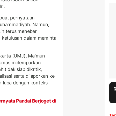
ri.
uat pernyataan
Muhammadiyah. Namun,
ih terus menebar
 ketulusan dalam meminta
karta (UMJ), Ma'mun
homas melemparkan
idak siap dikritik,
lisasi serta dilaporkan ke
h lupa dengan konteks
rnyata Pandai Berjoget di
Ter