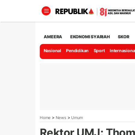
AMEERA
EKONOMI SYARIAH
SKOR
Nasional
Pendidikan
Sport
Internasiona
>
>
Home
News
Umum
Rektor UMJ: Thom