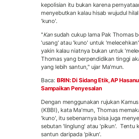
kepolisian itu bukan karena pernyat
menyebutkan kalau hisab wujudul hilal 
'kuno'.
"
Kan
sudah cukup lama Pak Thomas ber
'usang' atau 'kuno' untuk 'melecehk
yakin kalau niatnya bukan untuk 'mele
Thomas yang berpendidikan tinggi 
yang lebih santun," ujar Ma'mun.
Baca:
BRIN: Di Sidang Etik, AP Hasanu
Sampaikan Penyesalan
Dengan menggunakan rujukan Kamus 
(KBBI), kata Ma'mun, Thomas memakai
'kuno', itu sebenarnya bisa juga meny
sebutan 'linglung' atau 'pikun'. Tentu k
santun daripada 'pikun'.