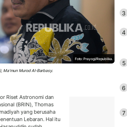
3
4
Foto: Prayogi/Republika.
5
), Ma'mun Murod Al-Barbasy.
6
or Riset Astronomi dan
Nasional (BRIN), Thomas
mmadiyah yang berusaha
7
nentuan Lebaran. Hal itu
 Hasanuddin sudah