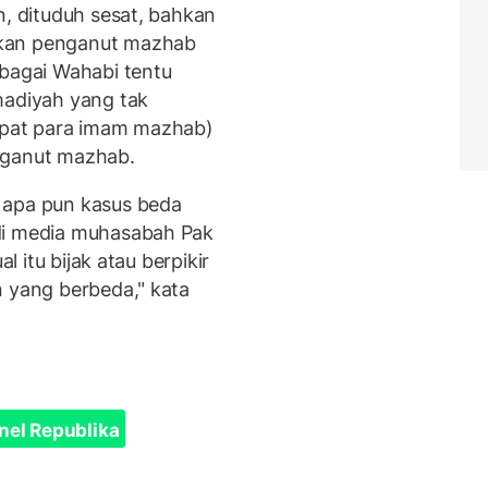
n, dituduh sesat, bahkan
akan penganut mazhab
agai Wahabi tentu
diyah yang tak
pat para imam mazhab)
nganut mazhab.
apa pun kasus beda
di media muhasabah Pak
l itu bijak atau berpikir
n yang berbeda," kata
nel Republika