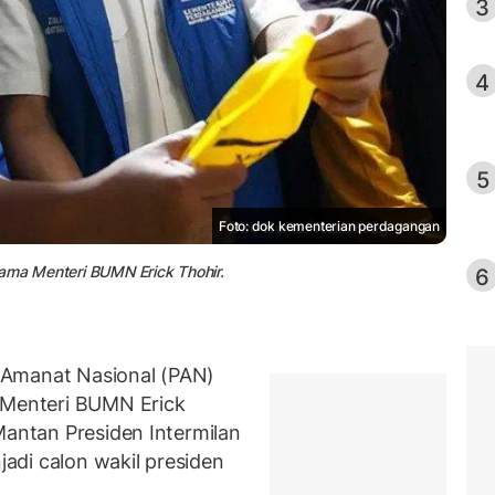
3
4
5
Foto: dok kementerian perdagangan
sama Menteri BUMN Erick Thohir.
6
 Amanat Nasional (PAN)
Menteri BUMN Erick
Mantan Presiden Intermilan
jadi calon wakil presiden