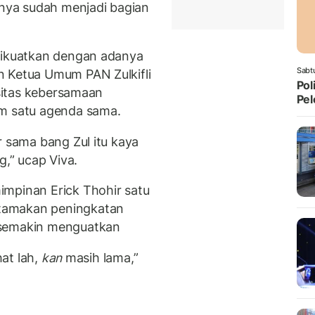
ya sudah menjadi bagian
 dikuatkan dengan adanya
Sabt
n Ketua Umum PAN Zulkifli
Pol
nsitas kebersamaan
Pel
am satu agenda sama.
r sama bang Zul itu kaya
,” ucap Viva.
impinan Erick Thohir satu
tamakan peningkatan
 semakin menguatkan
hat lah,
kan
masih lama,”