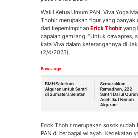
Wakil Ketua Umum PAN, Viva Yoga Mau
Thohir merupakan figur yang banyak dis
dari kepemimpinan
Erick Thohir
yang 
capaian gemilang. "Untuk cawapres, sa
kata Viva dalam keterangannya di Ja
(2/4/2023).
Baca Juga
BMH Salurkan
Semarakkan
Alquran untuk Santri
Ramadhan, 222
di Sumatera Selatan
Santri Darul Qura
Aceh Ikut Kemah
Alquran
Erick Thohir merupakan sosok sudah 
PAN di berbagai wilayah. Kedekatan 