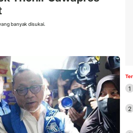
t
yang banyak disukai.
Ter
1
2