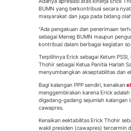
Adanya apresiasi atas kinerja Erick 
BUMN yang berkontribusi secara nyat
masyarakat dan juga pada bidang ola
"Ada pengakuan dan penerimaan terhad
sebagai Meneg BUMN maupun pengusa
kontribusi dalam berbagai kegiatan sos
Terpilihnya Erick sebagai Ketum PSSI, 
Thohir sebagai Ketua Panitia Harlah S
menyumbangkan akseptabilitas dan ele
Bagi kalangan PPP sendiri, kenaikan
el
menggembirakan karena Erick adalah 
digadang-gadang sejumlah kalangan i
cawapres.
Kenaikan eektabilitas Erick Thohir se
wakil presiden (cawapres) tercermin da