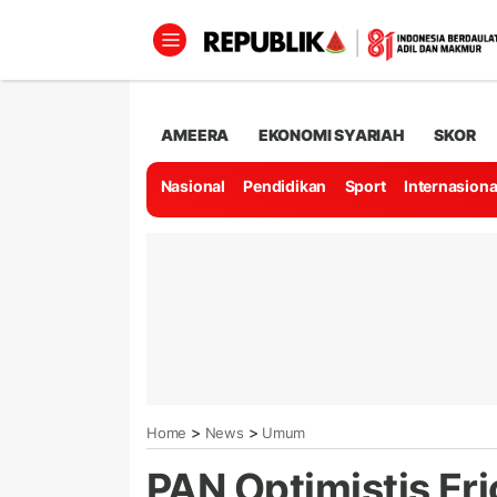
AMEERA
EKONOMI SYARIAH
SKOR
Nasional
Pendidikan
Sport
Internasiona
>
>
Home
News
Umum
PAN Optimistis Er