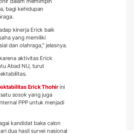
Thohir dalam memimpin
a, bagi kehidupan
hraga.
ap kinerja Erick baik
ha yang memiliki
ial dan olahraga," jelasnya.
karena aktivitas Erick
atu Abad NU, turut
ktabilitas.
ektabilitas Erick Thohir
ini
satu sosok yang juga
nternal PPP untuk menjadi
bagai kandidat baka calon
ri dua hasil survei nasional