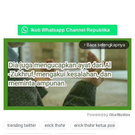
Ikuti Whatsapp Channel Republika
Baca selengkapnya
arrow_forward_ios
Powered by 
GliaStudios
trending twitter
erick thohir
erick thohir ketua pssi
Mute