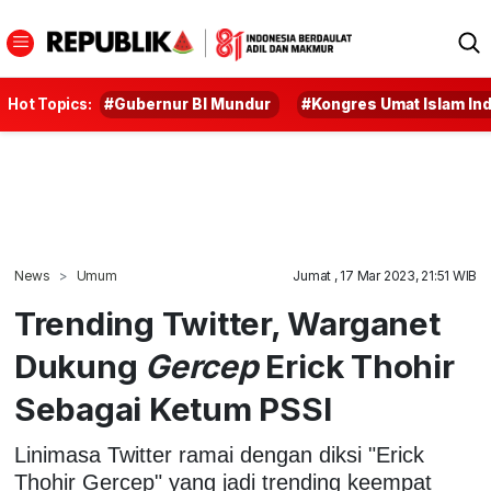
Hot Topics:
#Gubernur BI Mundur
#Kongres Umat Islam In
News
Umum
Jumat , 17 Mar 2023, 21:51 WIB
Trending Twitter, Warganet
Dukung
Gercep
Erick Thohir
Sebagai Ketum PSSI
Linimasa Twitter ramai dengan diksi "Erick
Thohir Gercep" yang jadi trending keempat