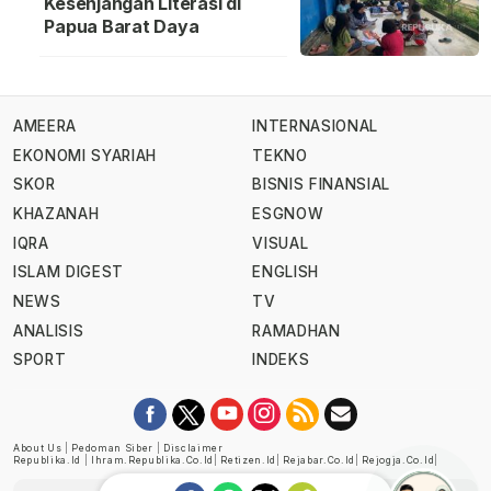
Kesenjangan Literasi di
Papua Barat Daya
AMEERA
INTERNASIONAL
EKONOMI SYARIAH
TEKNO
SKOR
BISNIS FINANSIAL
KHAZANAH
ESGNOW
IQRA
VISUAL
ISLAM DIGEST
ENGLISH
NEWS
TV
ANALISIS
RAMADHAN
SPORT
INDEKS
About Us
|
Pedoman Siber
|
Disclaimer
Republika.id
|
Ihram.republika.co.id
|
Retizen.id
|
Rejabar.co.id
|
Rejogja.co.id
|