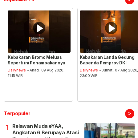
Kebakaran Bromo Meluas
Kebakaran Landa Gedung
Seperti ini Penampakannya
Bapenda Pemprov DKI
Dailynews
- Ahad , 09 Aug 2026,
Dailynews
- Jumat , 07 Aug 2026
11:15 WIB
23:00 WIB
>
Terpopuler
Relawan Muda eYAA,
1
Angkatan 6 Berupaya Atasi