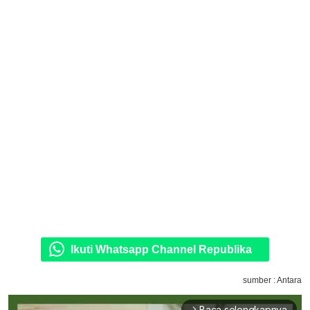
Ikuti Whatsapp Channel Republika
sumber : Antara
Baca selengkapnya
arrow_forward_ios