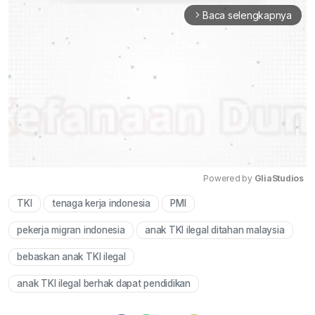
Baca selengkapnya
arrow_forward_ios
Powered by 
GliaStudios
TKI
tenaga kerja indonesia
PMI
Mute
pekerja migran indonesia
anak TKI ilegal ditahan malaysia
bebaskan anak TKI ilegal
anak TKI ilegal berhak dapat pendidikan