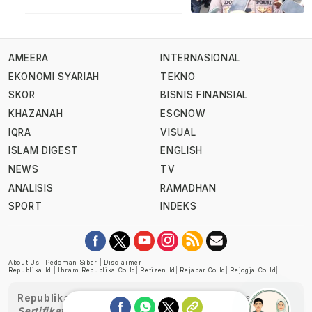
AMEERA
INTERNASIONAL
EKONOMI SYARIAH
TEKNO
SKOR
BISNIS FINANSIAL
KHAZANAH
ESGNOW
IQRA
VISUAL
ISLAM DIGEST
ENGLISH
NEWS
TV
ANALISIS
RAMADHAN
SPORT
INDEKS
About Us
|
Pedoman Siber
|
Disclaimer
Republika.id
|
Ihram.republika.co.id
|
Retizen.id
|
Rejabar.co.id
|
Rejogja.co.id
|
Republika telah diverifikasi oleh Dewan Pers
Sertifikat Nomor 1058/DP-Verifikasi/K/XII/2022