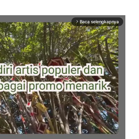
Baca selengkapnya
arrow_forward_ios