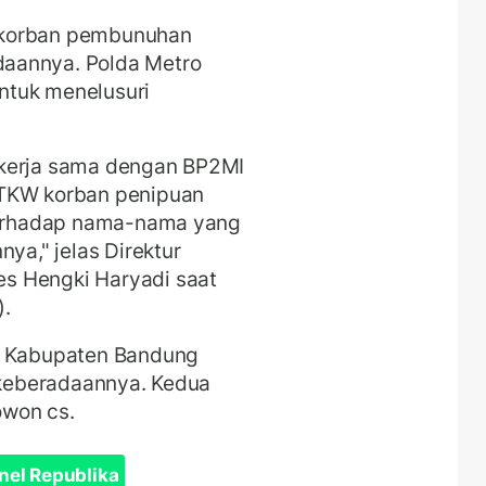
 korban pembunuhan
daannya. Polda Metro
ntuk menelusuri
ekerja sama dengan BP2MI
 TKW korban penipuan
 terhadap nama-nama yang
ya," jelas Direktur
s Hengki Haryadi saat
).
al Kabupaten Bandung
i keberadaannya. Kedua
owon cs.
nel Republika