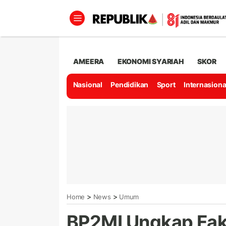
AMEERA
EKONOMI SYARIAH
SKOR
Nasional
Pendidikan
Sport
Internasiona
>
>
Home
News
Umum
BP2MI Ungkap Fak