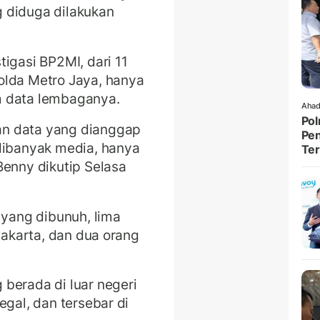
 diduga dilakukan
igasi BP2MI, dari 11
olda Metro Jaya, hanya
m data lembaganya.
Ahad
Pol
n data yang dianggap
Pen
 dibanyak media, hanya
Ter
Benny dikutip Selasa
 yang dibunuh, lima
 Jakarta, dan dua orang
berada di luar negeri
egal, dan tersebar di