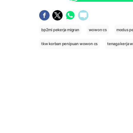
bp2mi pekerja migran
wowon cs
modus p
tkw korban penipuan wowon cs
tenaga kerja w