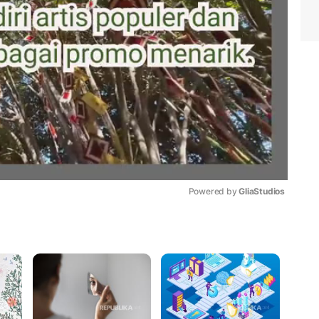
Powered by 
GliaStudios
Mute