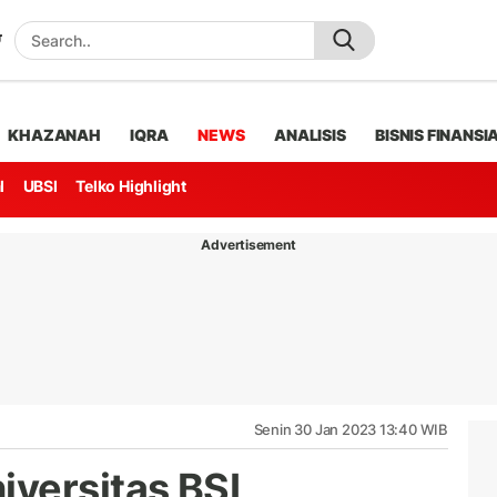
KHAZANAH
IQRA
NEWS
ANALISIS
BISNIS FINANSI
l
UBSI
Telko Highlight
Advertisement
Senin 30 Jan 2023 13:40 WIB
versitas BSI,