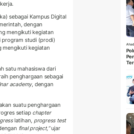
kerja.
ika) sebagai Kampus Digital
emerintah, dengan
g mengikuti kegiatan
 program studi (prodi)
Ahad
 mengikuti kegiatan
Pol
Pen
Ter
h satu mahasiswa dari
raih penghargaan sebagai
inar academy
, dengan
pakan suatu penghargaan
rogres setiap
chapter
gress
latihan,
progress test
dengan
final project,”
ujar