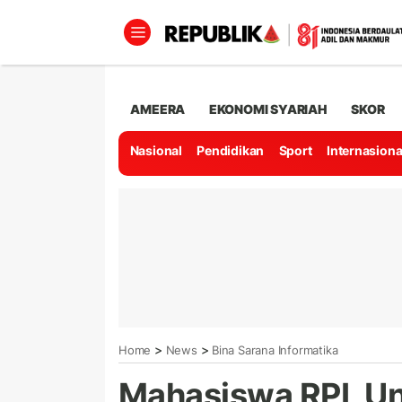
AMEERA
EKONOMI SYARIAH
SKOR
Nasional
Pendidikan
Sport
Internasiona
>
>
Home
News
Bina Sarana Informatika
Mahasiswa RPL Uni