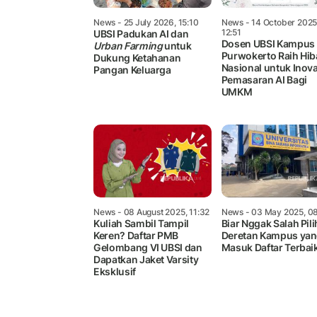
News
- 25 July 2026, 15:10
News
- 14 October 2025
12:51
UBSI Padukan AI dan
Dosen UBSI Kampus
Urban Farming
untuk
Purwokerto Raih Hi
Dukung Ketahanan
Nasional untuk Inova
Pangan Keluarga
Pemasaran AI Bagi
UMKM
News
- 08 August 2025, 11:32
News
- 03 May 2025, 0
Kuliah Sambil Tampil
Biar Nggak Salah Pilih
Keren? Daftar PMB
Deretan Kampus ya
Gelombang VI UBSI dan
Masuk Daftar Terbai
Dapatkan Jaket Varsity
Eksklusif