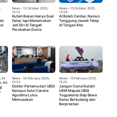
,
News
- 13 October 2025,
News
- 13 October 2025,
13:13
13:04
Kuliah Bukan Hanya Soal
AI Boleh Cerdas, Namun
bah
Gelar, tapi Menemukan
Tanggung Jawab Tetap
si
Jati Diri di Tengah
di Tangan Kita
Perubahan Dunia
8:24
News
- 16 February 2025,
News
- 15 February 2025,
13:33
15:23
, Ini
Doktor Pertama dari UBSI
Jangan Cuma Kuliah!
ng
Kampus Solo! Candra
UKM Mapala UBSI
k
Agustina Lulus
Yogyakarta Siap Bawa
Memuaskan
Kamu Bertualang dan
Berprestasi