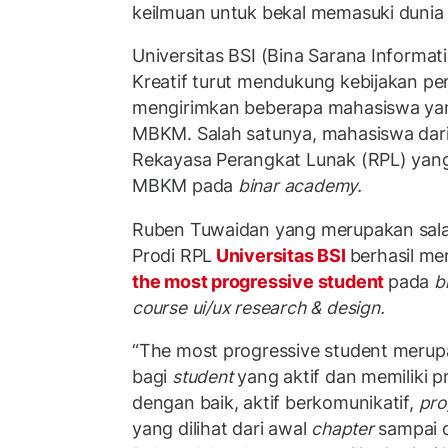
keilmuan untuk bekal memasuki dunia 
Universitas BSI (Bina Sarana Informat
Kreatif turut mendukung kebijakan p
mengirimkan beberapa mahasiswa yan
MBKM. Salah satunya, mahasiswa dari
Rekayasa Perangkat Lunak (RPL) yang
MBKM pada
binar academy.
Ruben Tuwaidan yang merupakan sala
Prodi RPL
Universitas BSI
berhasil me
the most progressive student
pada
b
course ui/ux research & design.
“The most progressive student meru
bagi
student
yang aktif dan memiliki p
dengan baik, aktif berkomunikatif,
pro
yang dilihat dari awal
chapter
sampai 