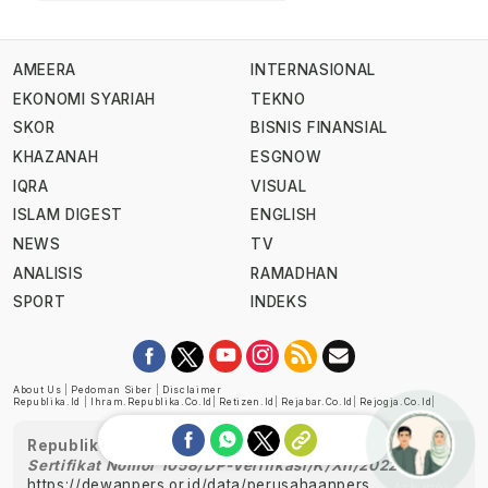
AMEERA
INTERNASIONAL
EKONOMI SYARIAH
TEKNO
SKOR
BISNIS FINANSIAL
KHAZANAH
ESGNOW
IQRA
VISUAL
ISLAM DIGEST
ENGLISH
NEWS
TV
ANALISIS
RAMADHAN
SPORT
INDEKS
About Us
|
Pedoman Siber
|
Disclaimer
Republika.id
|
Ihram.republika.co.id
|
Retizen.id
|
Rejabar.co.id
|
Rejogja.co.id
|
Republika telah diverifikasi oleh Dewan Pers
Sertifikat Nomor 1058/DP-Verifikasi/K/XII/2022
https://dewanpers.or.id/data/perusahaanpers
Ask me!