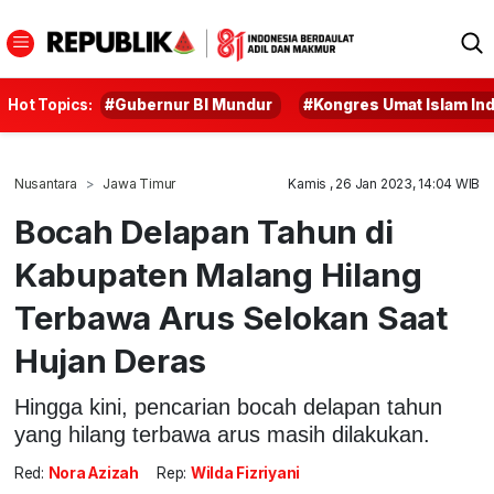
Hot Topics:
#Gubernur BI Mundur
#Kongres Umat Islam In
Nusantara
Jawa Timur
Kamis , 26 Jan 2023, 14:04 WIB
Bocah Delapan Tahun di
Kabupaten Malang Hilang
Terbawa Arus Selokan Saat
Hujan Deras
Hingga kini, pencarian bocah delapan tahun
yang hilang terbawa arus masih dilakukan.
Red:
Nora Azizah
Rep:
Wilda Fizriyani