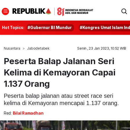
Hot Topics:
#Gubernur BI Mundur
#Kongres Umat Islam In
Nusantara
Jabodetabek
Senin , 23 Jan 2023, 10:52 WIB
Peserta Balap Jalanan Seri
Kelima di Kemayoran Capai
1.137 Orang
Peserta balap jalanan atau street race seri
kelima di Kemayoran mencapai 1.137 orang.
Red:
Bilal Ramadhan