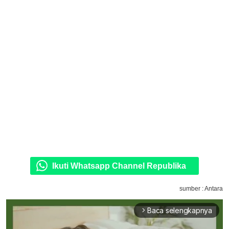
Ikuti Whatsapp Channel Republika
sumber : Antara
Baca selengkapnya
arrow_forward_ios