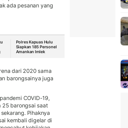
tak ada pesanan yang
tu
Polres Kapuas Hulu
Siapkan 185 Personel
g
Amankan Imlek
arena dari 2020 sama
kan barongsainya juga
 pandemi COVID-19,
 25 barongsai saat
 sekarang. Pihaknya
ai kembali digelar di
 mencabut kebijakan