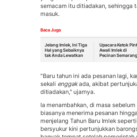
semacam itu ditiadakan, sehingga 
masuk.
Baca Juga
Jelang Imlek, Ini Tiga
Upacara Ketok Pin
Hal yang Sebaiknya
Awali Imlek di
tak Anda Lewatkan
Pecinan Semaran
"Baru tahun ini ada pesanan lagi, k
sekali
enggak
ada, akibat pertunju
ditiadakan," ujarnya.
Ia menambahkan, di masa sebelum
biasanya menerima pesanan hingga
menjelang Tahun Baru Imlek seperti
bersyukur kini pertunjukkan barongs
banyak tempat setelah pemerintah