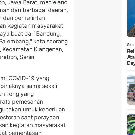
on, Jawa Barat, menjelang
an dari berbagai daerah,
n dan pemerintah
n kegiatan masyarakat
aya buat dari Bandung,
 Palembang," kata seorang
Selas
g, Kecamatan Klangenan,
Rel
irebon, Senin
Ata
Da
emi COVID-19 yang
, pihaknya sama sekali
n liong yang
ta-rata pemesanan
gunakan untuk keperluan
restoran saat perayaan
san kegiatan masyarakat
uat pementasan