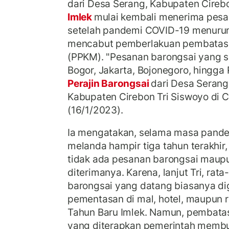
dari Desa Serang, Kabupaten Cireb
Imlek
mulai kembali menerima pesan
setelah pandemi COVID-19 menuru
mencabut pemberlakuan pembatasa
(PPKM). "Pesanan barongsai yang s
Bogor, Jakarta, Bojonegoro, hingga
Perajin Barongsai
dari Desa Seran
Kabupaten Cirebon Tri Siswoyo di C
(16/1/2023).
Ia mengatakan, selama masa pand
melanda hampir tiga tahun terakhir
tidak ada pesanan barongsai maupu
diterimanya. Karena, lanjut Tri, ra
barongsai yang datang biasanya di
pementasan di mal, hotel, maupun 
Tahun Baru Imlek. Namun, pembata
yang diterapkan pemerintah memb