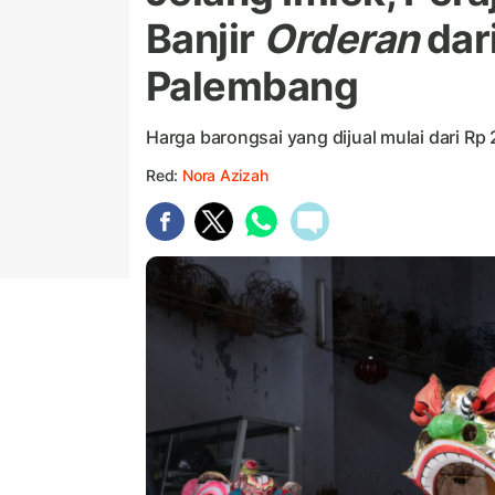
Banjir
Orderan
dar
Palembang
Harga barongsai yang dijual mulai dari Rp 2
Red:
Nora Azizah