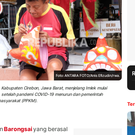
Foto: ANTARA FOTO/Anis Efizudin/rwa.
, Kabupaten Cirebon, Jawa Barat, menjelang Imlek mulai
, setelah pandemi COVID-19 menurun dan pemerintah
asyarakat (PPKM).
Ter
in
Barongsai
yang berasal