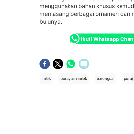
menggunakan bahan khusus kemud
memasang berbagai ornamen dari m
bulunya.
Ikuti Whatsapp Chan
imlek
perayaan imlek
barongsai
peraj