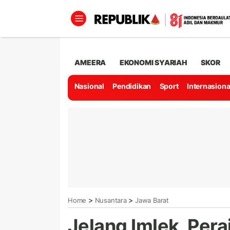
AMEERA
EKONOMI SYARIAH
SKOR
Nasional
Pendidikan
Sport
Internasiona
>
>
Home
Nusantara
Jawa Barat
Jelang Imlek, Pera